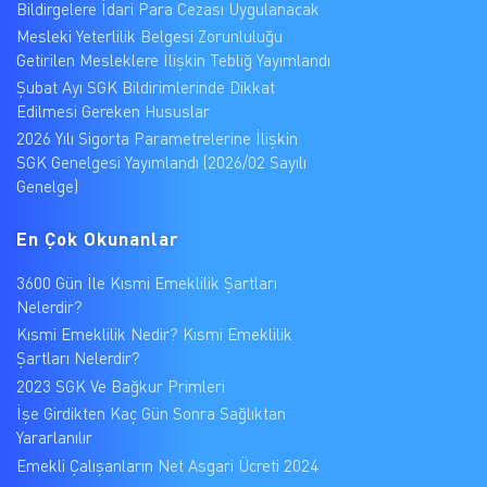
Bildirgelere İdari Para Cezası Uygulanacak
Mesleki Yeterlilik Belgesi Zorunluluğu
Getirilen Mesleklere İlişkin Tebliğ Yayımlandı
Şubat Ayı SGK Bildirimlerinde Dikkat
Edilmesi Gereken Hususlar
2026 Yılı Sigorta Parametrelerine İlişkin
SGK Genelgesi Yayımlandı (2026/02 Sayılı
Genelge)
En Çok Okunanlar
3600 Gün İle Kısmi Emeklilik Şartları
Nelerdir?
Kısmi Emeklilik Nedir? Kısmi Emeklilik
Şartları Nelerdir?
2023 SGK Ve Bağkur Primleri
İşe Girdikten Kaç Gün Sonra Sağlıktan
Yararlanılır
Emekli Çalışanların Net Asgari Ücreti 2024