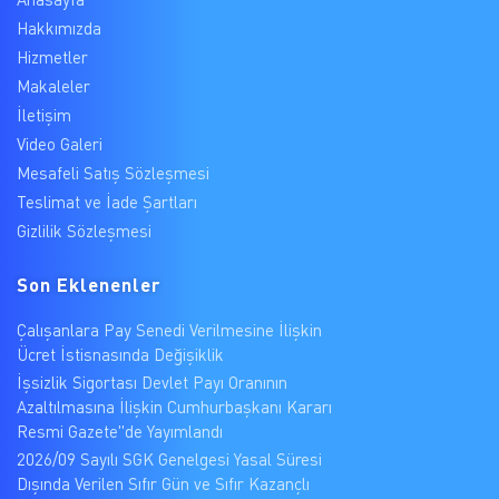
Hakkımızda
Hizmetler
Makaleler
İletişim
Video Galeri
Mesafeli Satış Sözleşmesi
Teslimat ve İade Şartları
Gizlilik Sözleşmesi
Son Eklenenler
Çalışanlara Pay Senedi Verilmesine İlişkin
Ücret İstisnasında Değişiklik
İşsizlik Sigortası Devlet Payı Oranının
Azaltılmasına İlişkin Cumhurbaşkanı Kararı
Resmi Gazete"de Yayımlandı
2026/09 Sayılı SGK Genelgesi Yasal Süresi
Dışında Verilen Sıfır Gün ve Sıfır Kazançlı