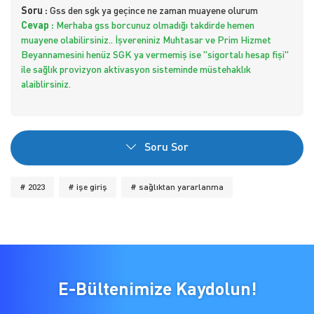
Soru :
Gss den sgk ya geçince ne zaman muayene olurum
Cevap :
Merhaba gss borcunuz olmadığı takdirde hemen
muayene olabilirsiniz.. İşvereniniz Muhtasar ve Prim Hizmet
Beyannamesini henüz SGK ya vermemiş ise "sigortalı hesap fişi"
ile sağlık provizyon aktivasyon sisteminde müstehaklık
alaiblirsiniz.
Soru Sor
# 2023
# işe giriş
# sağlıktan yararlanma
E-Bültenimize Kaydolun!