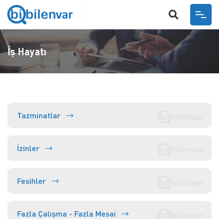
ANASAYFA
İş Hayatı
HAKKIMIZDA
HIZMETLER
İŞVEREN
İŞ HAYATI
Tazminatlar
SOSYAL GÜVENLIK - EMEKLILIK
GÜNCEL
İzinler
YARGITAY KARARLARI
İLETIŞIM
Fesihler
VIDEO GALERI
BI SORU SOR
Fazla Çalışma - Fazla Mesai