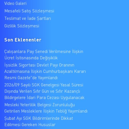
Video Galeri
Mesafeli Satış Sözleşmesi
Teslimat ve İade Şartları
Gizlilik Sözleşmesi
Son Eklenenler
Çalışanlara Pay Senedi Verilmesine İlişkin
Ücret İstisnasında Değişiklik
İşsizlik Sigortası Devlet Payı Oranının
Azaltılmasına İlişkin Cumhurbaşkanı Kararı
Resmi Gazete"de Yayımlandı
2026/09 Sayılı SGK Genelgesi Yasal Süresi
Dışında Verilen Sıfır Gün ve Sıfır Kazançlı
Bildirgelere İdari Para Cezası Uygulanacak
Mesleki Yeterlilik Belgesi Zorunluluğu
Getirilen Mesleklere İlişkin Tebliğ Yayımlandı
Şubat Ayı SGK Bildirimlerinde Dikkat
Edilmesi Gereken Hususlar