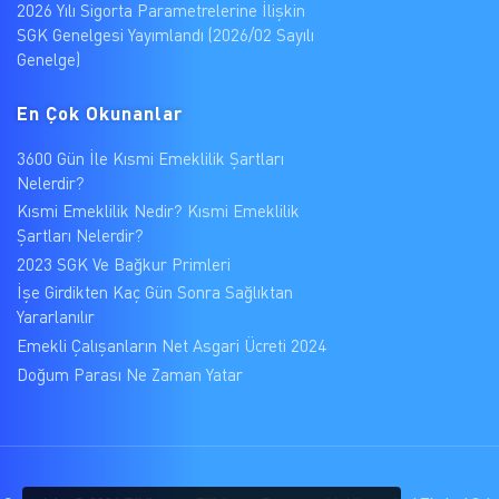
2026 Yılı Sigorta Parametrelerine İlişkin
SGK Genelgesi Yayımlandı (2026/02 Sayılı
Genelge)
En Çok Okunanlar
3600 Gün İle Kısmi Emeklilik Şartları
Nelerdir?
Kısmi Emeklilik Nedir? Kısmi Emeklilik
Şartları Nelerdir?
2023 SGK Ve Bağkur Primleri
İşe Girdikten Kaç Gün Sonra Sağlıktan
Yararlanılır
Emekli Çalışanların Net Asgari Ücreti 2024
Doğum Parası Ne Zaman Yatar