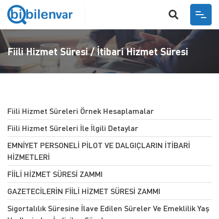
ANASAYFA
Fiili Hizmet Süresi / İtibari Hizmet Süresi
HAKKIMIZDA
HIZMETLER
İŞVEREN
İŞ HAYATI
Fiili Hizmet Süreleri Örnek Hesaplamalar
SOSYAL GÜVENLIK - EMEKLILIK
Fiili Hizmet Süreleri İle İlgili Detaylar
GÜNCEL
EMNİYET PERSONELİ PİLOT VE DALGIÇLARIN İTİBARİ
YARGITAY KARARLARI
HİZMETLERİ
İLETIŞIM
FİİLİ HİZMET SÜRESİ ZAMMI
VIDEO GALERI
GAZETECİLERİN FİİLİ HİZMET SÜRESİ ZAMMI
Sigortalılık Süresine İlave Edilen Süreler Ve Emeklilik Yaş
BI SORU SOR