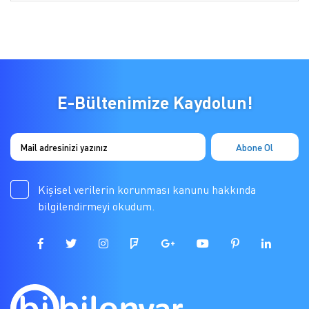
E-Bültenimize Kaydolun!
Kişisel verilerin korunması kanunu hakkında
bilgilendirmeyi okudum.