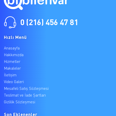
0 (216) 456 47 81
Hızlı Menü
Anasayfa
Hakkımızda
Hizmetler
Makaleler
İletişim
Video Galeri
Mesafeli Satış Sözleşmesi
Teslimat ve İade Şartları
Gizlilik Sözleşmesi
Son Eklenenler