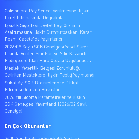
Çalışanlara Pay Senedi Verilmesine İlişkin
Ücret İstisnasında Değişiklik
İşsizlik Sigortası Devlet Payı Oranının
Azaltılmasına İlişkin Cumhurbaşkanı Kararı
Resmi Gazete"de Yayımlandı
2026/09 Sayılı SGK Genelgesi Yasal Süresi
Dışında Verilen Sıfır Gün ve Sıfır Kazançlı
Bildirgelere İdari Para Cezası Uygulanacak
Mesleki Yeterlilik Belgesi Zorunluluğu
Getirilen Mesleklere İlişkin Tebliğ Yayımlandı
Şubat Ayı SGK Bildirimlerinde Dikkat
Edilmesi Gereken Hususlar
2026 Yılı Sigorta Parametrelerine İlişkin
SGK Genelgesi Yayımlandı (2026/02 Sayılı
Genelge)
En Çok Okunanlar
3600 Gün İle Kısmi Emeklilik Şartları